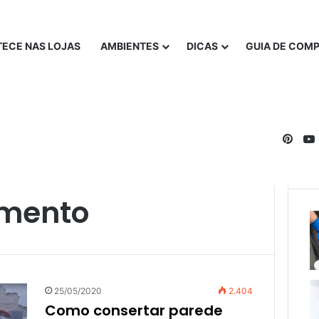
ECE NAS LOJAS
AMBIENTES
DICAS
GUIA DE COM
Pinte
imento
25/05/2020
2.404
Como consertar parede