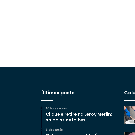
Últimos posts
Gale
10 horas atrás
Clique e retire na Leroy Merlin:
saiba os detalhes
6 dias atrás