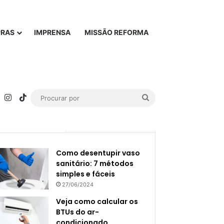
PRAS
IMPRENSA
MISSÃO REFORMA
rest
YouTube
Instagram
TikTok
Procurar
por
Popular
Recente
Como desentupir vaso
sanitário: 7 métodos
simples e fáceis
27/06/2024
Veja como calcular os
BTUs do ar-
condicionado