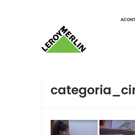
ACONT
Início
/
categoria_cimento
categoria_c