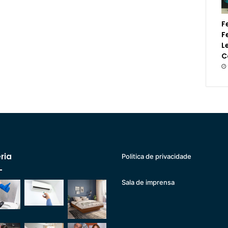
F
F
L
C
ria
Politica de privacidade
Sala de imprensa