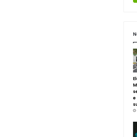
N
E
M
s
e
s