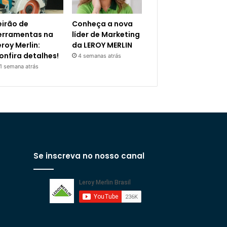
eirão de
Conheça a nova
erramentas na
líder de Marketing
eroy Merlin:
da LEROY MERLIN
onfira detalhes!
4 semanas atrás
1 semana atrás
Se inscreva no nosso canal