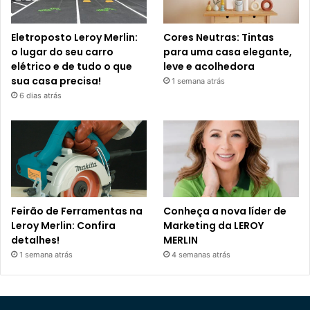
Eletroposto Leroy Merlin:
Cores Neutras: Tintas
o lugar do seu carro
para uma casa elegante,
elétrico e de tudo o que
leve e acolhedora
sua casa precisa!
1 semana atrás
6 dias atrás
Feirão de Ferramentas na
Conheça a nova líder de
Leroy Merlin: Confira
Marketing da LEROY
detalhes!
MERLIN
1 semana atrás
4 semanas atrás