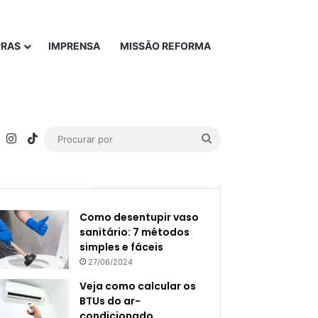
PRAS
IMPRENSA
MISSÃO REFORMA
rest
YouTube
Instagram
TikTok
Procurar
por
Popular
Recente
Como desentupir vaso
sanitário: 7 métodos
simples e fáceis
27/06/2024
Veja como calcular os
BTUs do ar-
condicionado