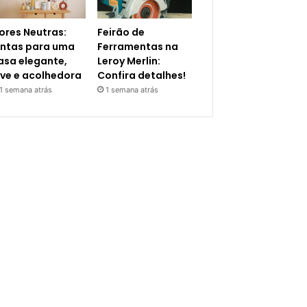
ores Neutras:
Feirão de
intas para uma
Ferramentas na
asa elegante,
Leroy Merlin:
eve e acolhedora
Confira detalhes!
1 semana atrás
1 semana atrás