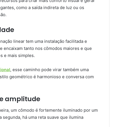
recursos para criar mais conforto visual e gerar
antes, como a saída indireta de luz ou os
são.
idade
nação linear tem uma instalação facilitada e
se encaixam tanto nos cômodos maiores e que
 e mais simples.
ional
, esse caminho pode virar também uma
 estilo geométrico é harmonioso e conversa com
 e amplitude
imeira, um cômodo é fortemente iluminado por um
Na segunda, há uma reta suave que ilumina