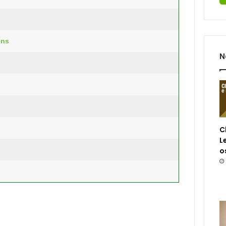
ens
N
C
L
o