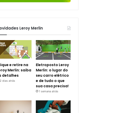
ovidades Leroy Merlin
lique e retire na
Eletroposto Leroy
eroy Merlin: saiba
Merlin: o lugar do
s detalhes
seu carro elétrico
e de tudo o que
2 dias atrás
sua casa precisa!
1 semana atrás