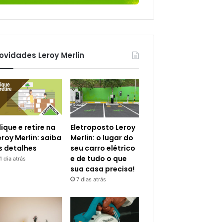
ovidades Leroy Merlin
lique e retire na
Eletroposto Leroy
eroy Merlin: saiba
Merlin: o lugar do
s detalhes
seu carro elétrico
e de tudo o que
1 dia atrás
sua casa precisa!
7 dias atrás