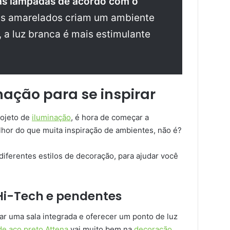
das lâmpadas de acordo com o
ns amarelados criam um ambiente
 a luz branca é mais estimulante
nação para se inspirar
rojeto de
iluminação
, é hora de começar a
elhor do que muita inspiração de ambientes, não é?
diferentes estilos de decoração, para ajudar você
Hi-Tech e pendentes
ar uma sala integrada e oferecer um ponto de luz
e aço preto Attena
vai muito bem na
decoração