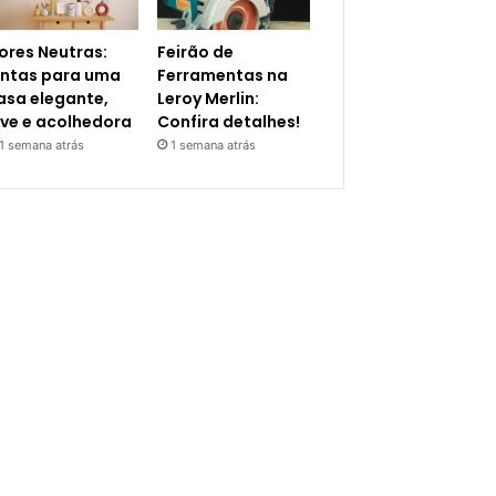
ores Neutras:
Feirão de
intas para uma
Ferramentas na
asa elegante,
Leroy Merlin:
eve e acolhedora
Confira detalhes!
1 semana atrás
1 semana atrás