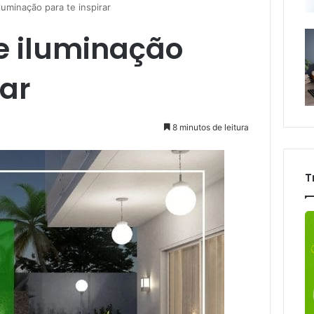
luminação para te inspirar
de iluminação
rar
8 minutos de leitura
T