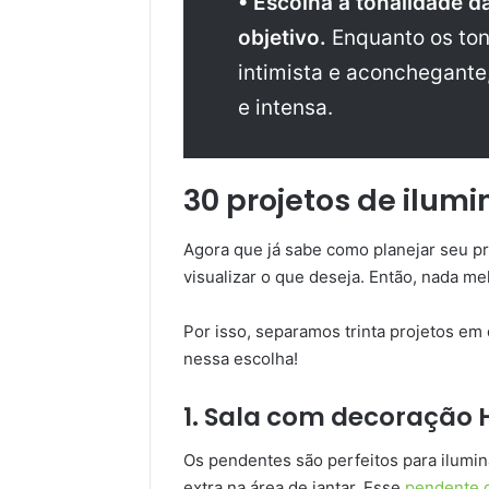
• Escolha a tonalidade 
objetivo.
Enquanto os to
intimista e aconchegante,
e intensa.
30 projetos de ilumi
Agora que já sabe como planejar seu p
visualizar o que deseja. Então, nada m
Por isso, separamos trinta projetos em 
nessa escolha!
1. Sala com decoração 
Os pendentes são perfeitos para ilumin
extra na área de jantar. Esse
pendente d