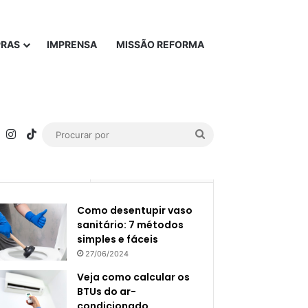
PRAS
IMPRENSA
MISSÃO REFORMA
rest
YouTube
Instagram
TikTok
Procurar
por
Popular
Recente
Como desentupir vaso
sanitário: 7 métodos
simples e fáceis
27/06/2024
Veja como calcular os
BTUs do ar-
condicionado