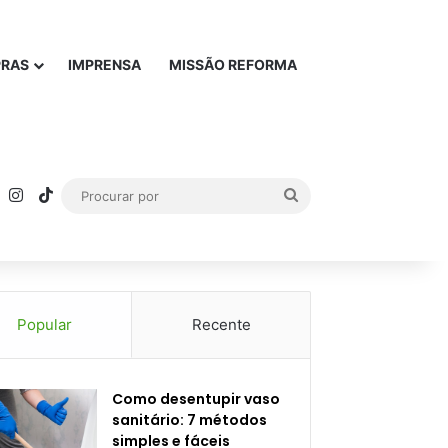
PRAS
IMPRENSA
MISSÃO REFORMA
rest
YouTube
Instagram
TikTok
Procurar
por
Popular
Recente
Como desentupir vaso
sanitário: 7 métodos
simples e fáceis