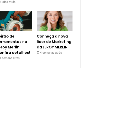
6 dias atrás
eirão de
Conheça a nova
erramentas na
líder de Marketing
eroy Merlin:
da LEROY MERLIN
onfira detalhes!
4 semanas atrás
1 semana atrás