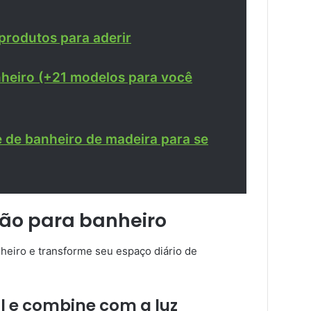
 produtos para aderir
nheiro (+21 modelos para você
 de banheiro de madeira para se
ção para banheiro
nheiro e transforme seu espaço diário de
al e combine com a luz