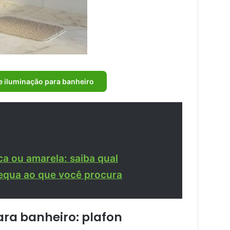
e iluminação para banheiro
a ou amarela: saiba qual
equa ao que você procura
ara banheiro: plafon