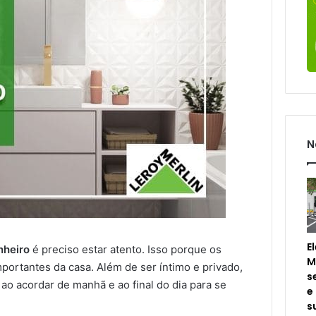
N
E
nheiro
é preciso estar atento. Isso porque os
M
ortantes da casa. Além de ser íntimo e privado,
s
ao acordar de manhã e ao final do dia para se
e
s