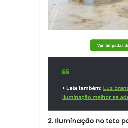
Ver lâmpadas d
• Leia também:
Luz branc
iluminação melhor se ad
2. Iluminação no teto p