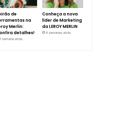
eirão de
Conheça a nova
erramentas na
líder de Marketing
eroy Merlin:
da LEROY MERLIN
onfira detalhes!
4 semanas atrás
1 semana atrás