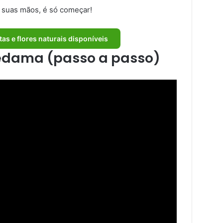
 suas mãos, é só começar!
tas e flores naturais disponíveis
edama (passo a passo)