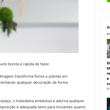
N
E
to bonita e rápida de fazer.
M
s
dinagem transforma flores e plantas em
e
entando qualquer decoração de forma
s
espaço, o kokedama embeleza e adorna qualquer
mposição é adequada tanto para iniciantes quanto