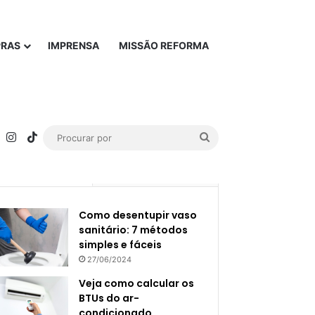
PRAS
IMPRENSA
MISSÃO REFORMA
rest
YouTube
Instagram
TikTok
Procurar
por
Popular
Recente
Como desentupir vaso
sanitário: 7 métodos
simples e fáceis
27/06/2024
Veja como calcular os
BTUs do ar-
condicionado