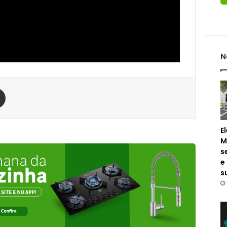
N
est
Compartilhar via e-mail
E
M
s
e
s