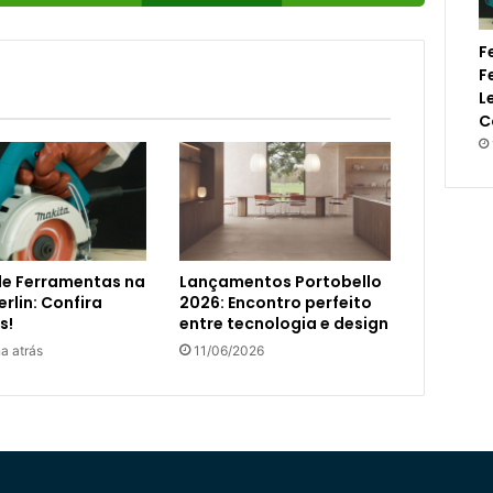
F
F
L
C
de Ferramentas na
Lançamentos Portobello
rlin: Confira
2026: Encontro perfeito
s!
entre tecnologia e design
a atrás
11/06/2026