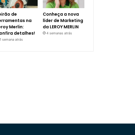
eirão de
Conheça a nova
erramentas na
líder de Marketing
eroy Merlin:
da LEROY MERLIN
onfira detalhes!
4 semanas atrás
1 semana atrás