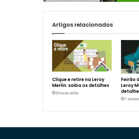
Artigos relacionados
Clique e retire na Leroy
Feirão 
Merlin: saiba os detalhes
Leroy Me
detalhe
8 horas atrás
1 seman