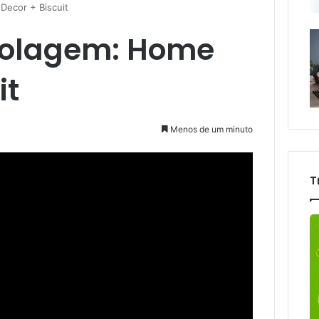
Decor + Biscuit
colagem: Home
it
Menos de um minuto
T