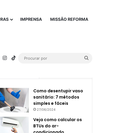
PRAS
IMPRENSA
MISSÃO REFORMA
rest
YouTube
Instagram
TikTok
Procurar
por
Popular
Recente
Como desentupir vaso
sanitário: 7 métodos
simples e fáceis
27/06/2024
Veja como calcular os
BTUs do ar-
condicionado