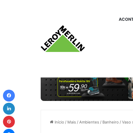
ACONT
Facebook
Linkedin
Pinterest
Início
/
Mais
/
Ambientes
/
Banheiro
/
Vaso 
Messenger