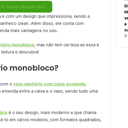
E
rio Tubrax Modelo Unio
M
a e com um design que impressiona, sendo a
s
anheiro clean. Além disso, ele conta com
e
s
ainda mais vantagens no uso.
itário monobloco
, mas não tem certeza se essa é
 leitura e descubra!
rio monobloco?
o com o
vaso sanitário com caixa acoplada
,
 emenda entre a caixa e o vaso, sendo tudo uma
ário
é o seu design, mais moderno e que chama
trá-lo em vários modelos, com formatos quadrados,