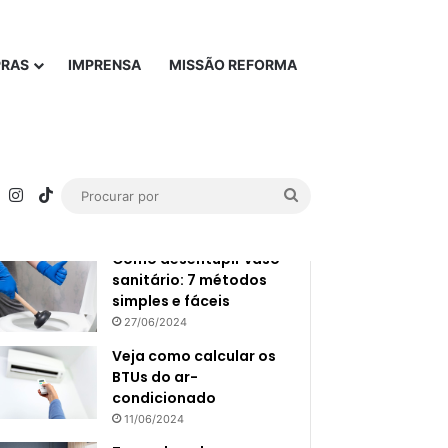
PRAS
IMPRENSA
MISSÃO REFORMA
Popular
Recente
rest
YouTube
Instagram
TikTok
Procurar
por
Como desentupir vaso
sanitário: 7 métodos
simples e fáceis
27/06/2024
Veja como calcular os
BTUs do ar-
condicionado
11/06/2024