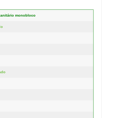
sanitário monobloco
do
ado
o