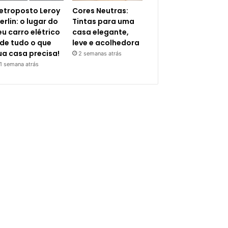
letroposto Leroy
Cores Neutras:
erlin: o lugar do
Tintas para uma
eu carro elétrico
casa elegante,
 de tudo o que
leve e acolhedora
ua casa precisa!
2 semanas atrás
1 semana atrás