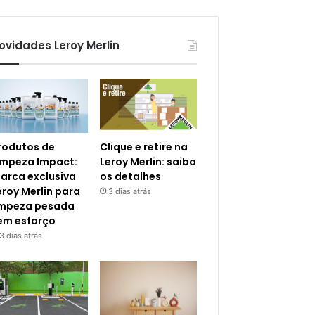
ovidades Leroy Merlin
rodutos de
Clique e retire na
impeza Impact:
Leroy Merlin: saiba
arca exclusiva
os detalhes
eroy Merlin para
3 dias atrás
impeza pesada
em esforço
3 dias atrás