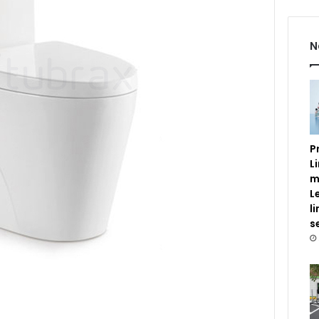
N
P
L
m
L
l
s