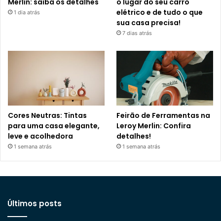
Merlin: saiba os detalhes
o lugar do seu carro
elétrico e de tudo o que
1 dia atrás
sua casa precisa!
7 dias atrás
Cores Neutras: Tintas
Feirão de Ferramentas na
para uma casa elegante,
Leroy Merlin: Confira
leve e acolhedora
detalhes!
1 semana atrás
1 semana atrás
Últimos posts