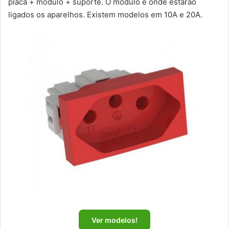
placa + módulo + suporte. O módulo é onde estarão
ligados os aparelhos. Existem modelos em 10A e 20A.
Ver modelos!