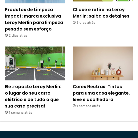
Produtos de Limpeza
Clique e retire na Leroy
Impact: marca exclusiva
Merlin: saiba os detalhes
Leroy Merlin para limpeza
3 dias atrás
pesada sem esforço
2 dias atrás
Eletroposto Leroy Merlin:
Cores Neutras: Tintas
o lugar do seu carro
para uma casa elegante,
elétrico e de tudo o que
leve e acolhedora
sua casa precisa!
1 semana atrás
1 semana atrás