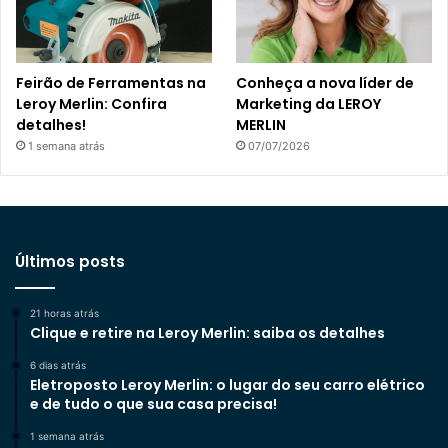
Feirão de Ferramentas na
Conheça a nova líder de
Leroy Merlin: Confira
Marketing da LEROY
detalhes!
MERLIN
1 semana atrás
07/07/2026
Últimos posts
21 horas atrás
Clique e retire na Leroy Merlin: saiba os detalhes
6 dias atrás
Eletroposto Leroy Merlin: o lugar do seu carro elétrico
e de tudo o que sua casa precisa!
1 semana atrás