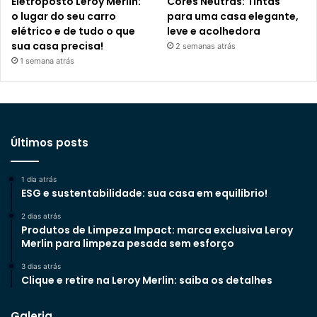
Eletroposto Leroy Merlin:
Cores Neutras: Tintas
o lugar do seu carro
para uma casa elegante,
elétrico e de tudo o que
leve e acolhedora
sua casa precisa!
2 semanas atrás
1 semana atrás
Últimos posts
1 dia atrás
ESG e sustentabilidade: sua casa em equilíbrio!
2 dias atrás
Produtos de Limpeza Impact: marca exclusiva Leroy
Merlin para limpeza pesada sem esforço
3 dias atrás
Clique e retire na Leroy Merlin: saiba os detalhes
Galeria