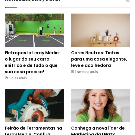
Eletroposto Leroy Merlin:
Cores Neutras: Tintas
o lugar do seu carro
para uma casa elegante,
elétrico e de tudo o que
leve e acolhedora
sua casa precisa!
1 semana atrás
6 dias atrás
Feirão de Ferramentas na
Conheça a nova líder de
Leroy Merlin: Confira
Marketing da LEROY