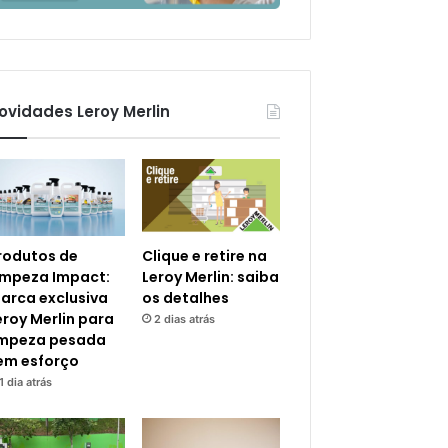
ovidades Leroy Merlin
rodutos de
Clique e retire na
impeza Impact:
Leroy Merlin: saiba
arca exclusiva
os detalhes
eroy Merlin para
2 dias atrás
impeza pesada
em esforço
1 dia atrás