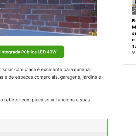
E
M
s
e
s
 Integrada Pública LED 40W
 solar com placa é excelente para iluminar
as e de espaços comerciais, garagens, jardins e
 refletor com placa solar funciona e suas