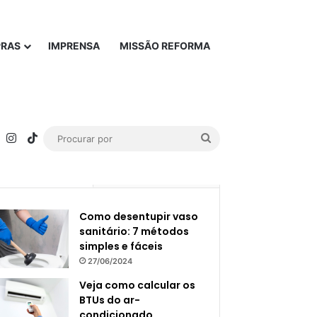
PRAS
IMPRENSA
MISSÃO REFORMA
rest
YouTube
Instagram
TikTok
Procurar
por
Popular
Recente
Como desentupir vaso
sanitário: 7 métodos
simples e fáceis
27/06/2024
Veja como calcular os
BTUs do ar-
condicionado