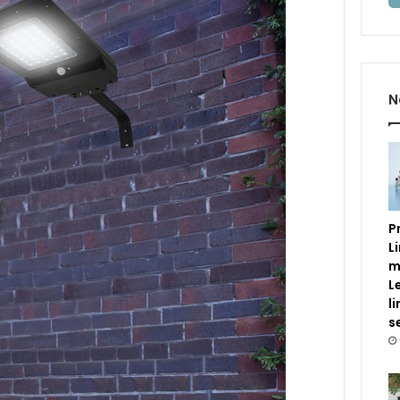
N
P
L
m
L
l
s