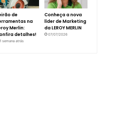
eirão de
Conheça a nova
erramentas na
líder de Marketing
eroy Merlin:
da LEROY MERLIN
onfira detalhes!
07/07/2026
1 semana atrás