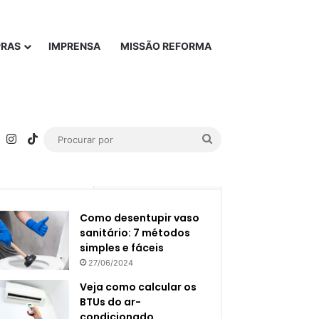
PRAS
IMPRENSA
MISSÃO REFORMA
rest
YouTube
Instagram
TikTok
Procurar
por
Popular
Recente
Como desentupir vaso
sanitário: 7 métodos
simples e fáceis
27/06/2024
Veja como calcular os
BTUs do ar-
condicionado