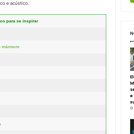
co e acústico.
os para se inspirar
N
de mármore
E
M
s
e
s
a