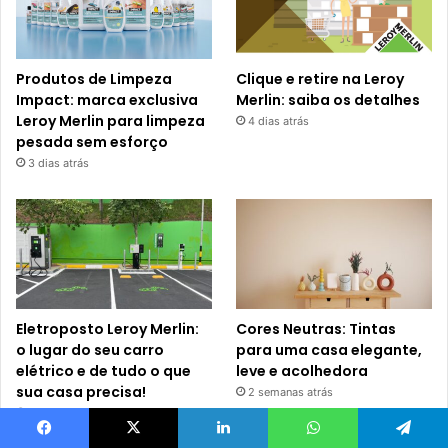
Produtos de Limpeza
Clique e retire na Leroy
Impact: marca exclusiva
Merlin: saiba os detalhes
Leroy Merlin para limpeza
4 dias atrás
pesada sem esforço
3 dias atrás
Eletroposto Leroy Merlin:
Cores Neutras: Tintas
o lugar do seu carro
para uma casa elegante,
elétrico e de tudo o que
leve e acolhedora
sua casa precisa!
2 semanas atrás
1 semana atrás
Facebook
X
Linkedin
WhatsApp
Telegram