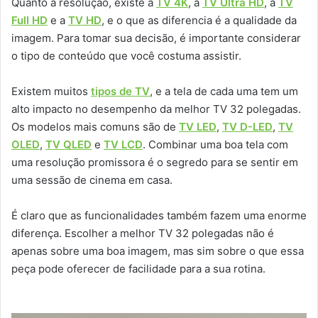
Quanto à resolução, existe a
TV 4K
, a
TV Ultra HD
, a
TV
Full HD
e a
TV HD
, e o que as diferencia é a qualidade da
imagem. Para tomar sua decisão, é importante considerar
o tipo de conteúdo que você costuma assistir.
Existem muitos
tipos de TV
, e a tela de cada uma tem um
alto impacto no desempenho da melhor TV 32 polegadas.
Os modelos mais comuns são de
TV LED
,
TV D-LED
,
TV
OLED
,
TV QLED
e
TV LCD
. Combinar uma boa tela com
uma resolução promissora é o segredo para se sentir em
uma sessão de cinema em casa.
É claro que as funcionalidades também fazem uma enorme
diferença. Escolher a melhor TV 32 polegadas não é
apenas sobre uma boa imagem, mas sim sobre o que essa
peça pode oferecer de facilidade para a sua rotina.