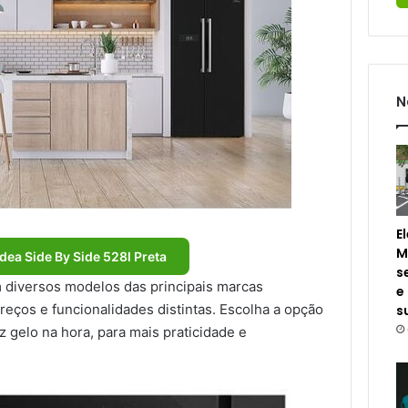
N
E
M
dea Side By Side 528l Preta
s
diversos modelos das principais marcas
e
reços e funcionalidades distintas. Escolha a opção
s
z gelo na hora, para mais praticidade e