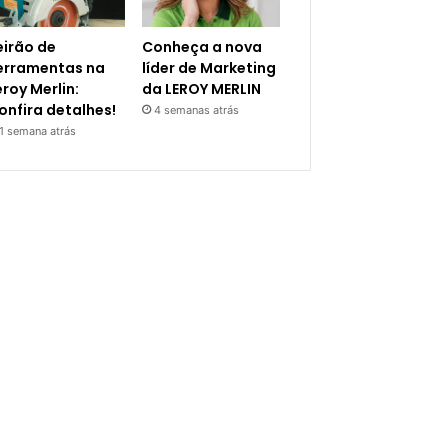
eirão de
Conheça a nova
erramentas na
líder de Marketing
eroy Merlin:
da LEROY MERLIN
onfira detalhes!
4 semanas atrás
1 semana atrás