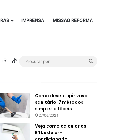
PRAS
IMPRENSA
MISSÃO REFORMA
rest
YouTube
Instagram
TikTok
Procurar
por
Popular
Recente
Como desentupir vaso
sanitário: 7 métodos
simples e fáceis
27/06/2024
Veja como calcular os
BTUs do ar-
condicionado