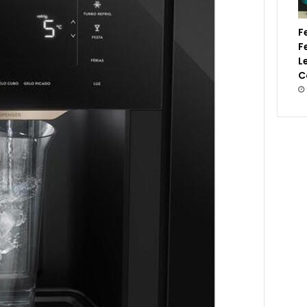
F
F
L
C