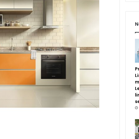
N
P
L
m
L
l
s