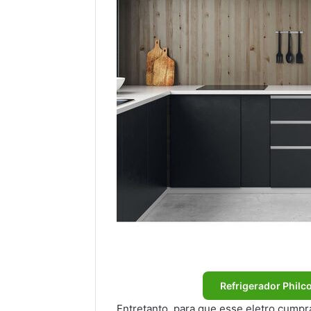
Refrigerador Philco
Entretanto, para que esse eletro cumpr