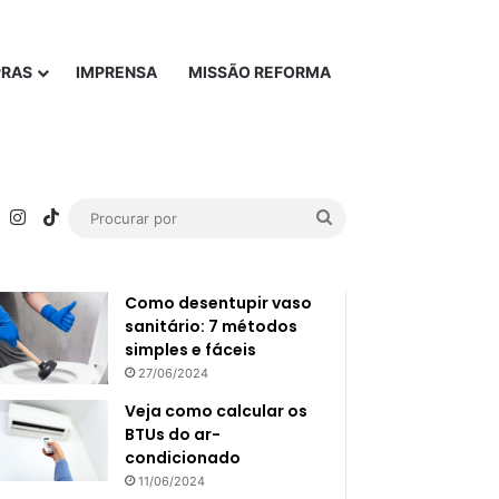
PRAS
IMPRENSA
MISSÃO REFORMA
rest
YouTube
Instagram
TikTok
Procurar
Popular
Recente
por
Como desentupir vaso
sanitário: 7 métodos
simples e fáceis
27/06/2024
Veja como calcular os
BTUs do ar-
condicionado
11/06/2024