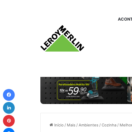
ACONT
Facebook
Linkedin
Pinterest
Início
/
Mais
/
Ambientes
/
Cozinha
/
Melhor
Messenger