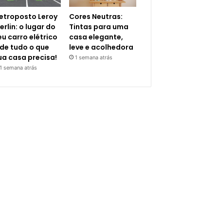
letroposto Leroy
Cores Neutras:
erlin: o lugar do
Tintas para uma
eu carro elétrico
casa elegante,
 de tudo o que
leve e acolhedora
ua casa precisa!
1 semana atrás
1 semana atrás