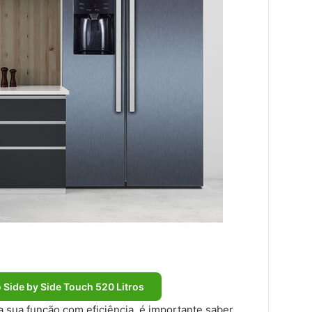
 Side by Side Touch 520 Litros
a sua função com eficiência, é importante saber