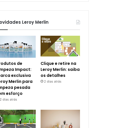
ovidades Leroy Merlin
rodutos de
Clique e retire na
impeza Impact:
Leroy Merlin: saiba
arca exclusiva
os detalhes
eroy Merlin para
2 dias atrás
impeza pesada
em esforço
2 dias atrás