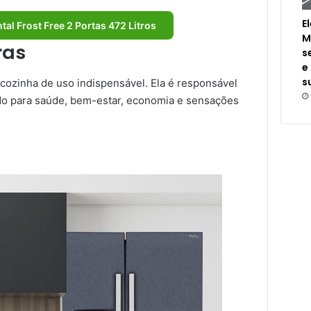
E
tal Frost Free 2 Portas 472 Litros
M
ras
s
e
s
cozinha de uso indispensável. Ela é responsável
ndo para saúde, bem-estar, economia e sensações