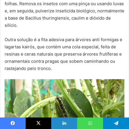
folhas. Remova os insetos com uma pinça ou usando luvas
e, em seguida, pulverize inseticida biológico, normalmente
a base de Bacillus thuringiensis, caulim e dióxido de
silício.
Outra solução é a fita adesiva para árvores anti formigas e
lagartas kairós, que contém uma cola especial, feita de
resinas e ceras naturais que preserva árvores frutíferas e
ornamentais contra pragas que sobem caminhando ou
rastejando pelo tronco.
Facebook
X
Linkedin
WhatsApp
Telegram