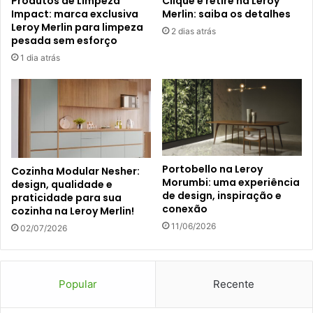
Produtos de Limpeza
Clique e retire na Leroy
Impact: marca exclusiva
Merlin: saiba os detalhes
Leroy Merlin para limpeza
2 dias atrás
pesada sem esforço
1 dia atrás
Portobello na Leroy
Cozinha Modular Nesher:
Morumbi: uma experiência
design, qualidade e
de design, inspiração e
praticidade para sua
conexão
cozinha na Leroy Merlin!
11/06/2026
02/07/2026
Popular
Recente