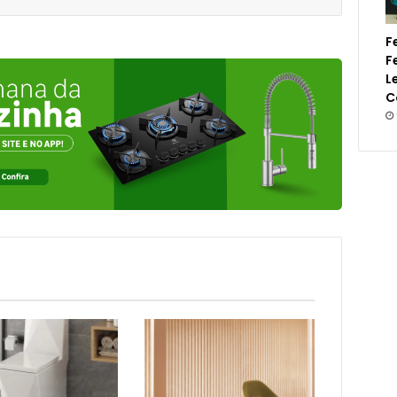
F
F
L
C