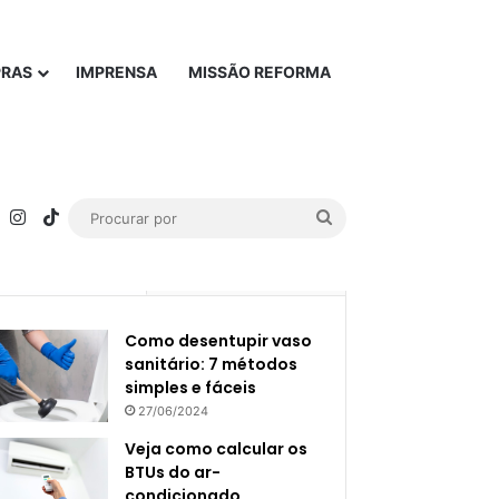
PRAS
IMPRENSA
MISSÃO REFORMA
rest
YouTube
Instagram
TikTok
Procurar
por
Popular
Recente
Como desentupir vaso
sanitário: 7 métodos
simples e fáceis
27/06/2024
Veja como calcular os
BTUs do ar-
condicionado