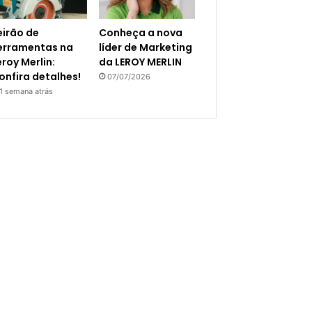
eirão de
Conheça a nova
erramentas na
líder de Marketing
eroy Merlin:
da LEROY MERLIN
onfira detalhes!
07/07/2026
1 semana atrás