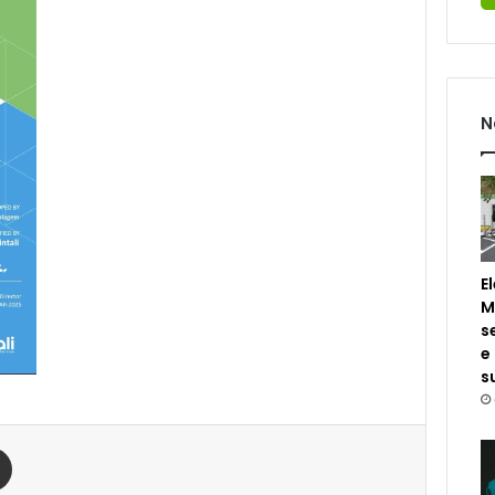
N
E
M
s
e
s
est
Compartilhar via e-mail