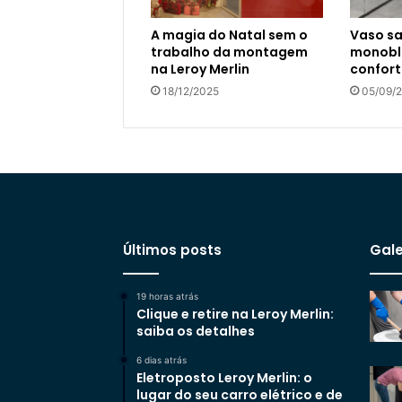
A magia do Natal sem o
Vaso sa
trabalho da montagem
monoblo
na Leroy Merlin
confort
18/12/2025
05/09/
Últimos posts
Gale
19 horas atrás
Clique e retire na Leroy Merlin:
saiba os detalhes
6 dias atrás
Eletroposto Leroy Merlin: o
lugar do seu carro elétrico e de