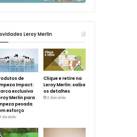
ovidades Leroy Merlin
rodutos de
Clique e retire na
impeza Impact:
Leroy Merlin: saiba
arca exclusiva
os detalhes
eroy Merlin para
2 dias atrás
impeza pesada
em esforço
1 dia atrás