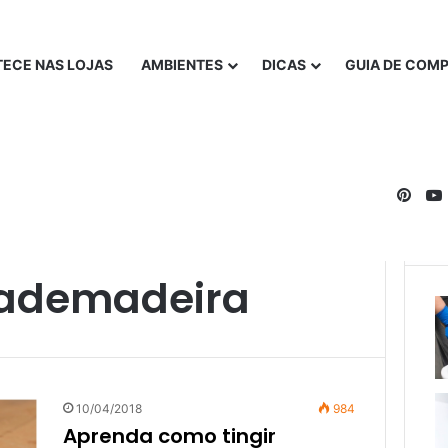
ECE NAS LOJAS
AMBIENTES
DICAS
GUIA DE COM
Pinte
tademadeira
10/04/2018
984
Aprenda como tingir