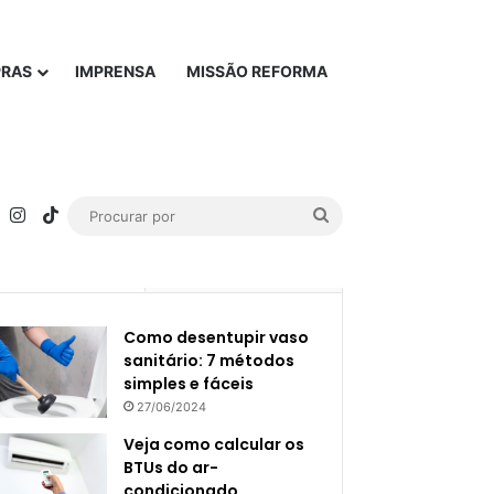
PRAS
IMPRENSA
MISSÃO REFORMA
rest
YouTube
Instagram
TikTok
Procurar
por
Popular
Recente
Como desentupir vaso
sanitário: 7 métodos
simples e fáceis
27/06/2024
Veja como calcular os
BTUs do ar-
condicionado