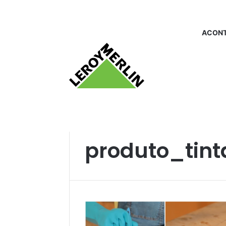
ACONT
Início
/
produto_tintademadeira
produto_tin