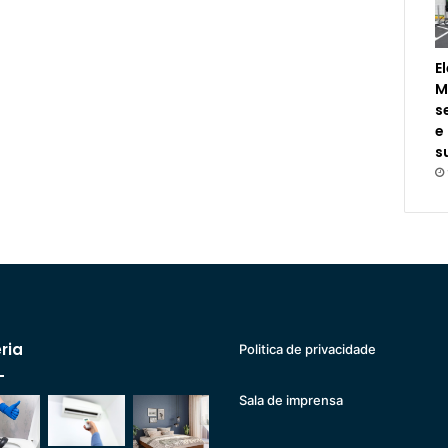
E
M
s
e
s
ria
Politica de privacidade
Sala de imprensa