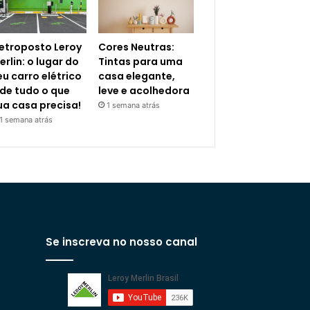
letroposto Leroy
Cores Neutras:
erlin: o lugar do
Tintas para uma
eu carro elétrico
casa elegante,
 de tudo o que
leve e acolhedora
ua casa precisa!
1 semana atrás
1 semana atrás
Se inscreva no nosso canal