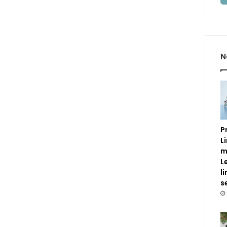
N
P
L
m
L
l
s