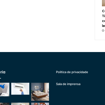
C
T
c
l
ria
Politica de privacidade
Sala de imprensa