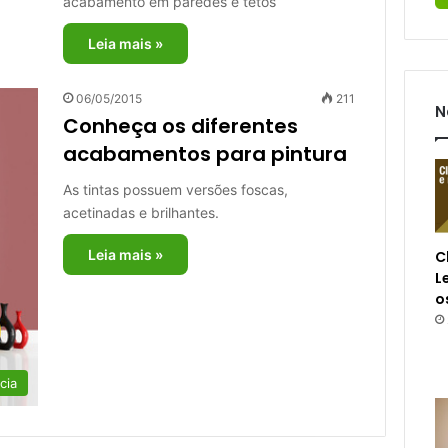
acabamento em paredes e tetos
Leia mais »
06/05/2015
211
N
Conheça os diferentes
acabamentos para pintura
As tintas possuem versões foscas,
acetinadas e brilhantes.
Leia mais »
C
L
o
cia