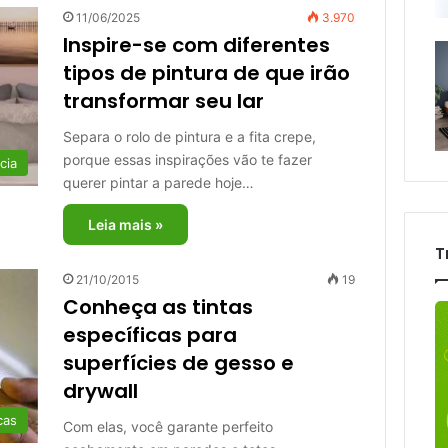
11/06/2025
3.970
Inspire-se com diferentes
tipos de pintura de que irão
transformar seu lar
Separa o rolo de pintura e a fita crepe,
porque essas inspirações vão te fazer
cia
querer pintar a parede hoje…
Leia mais »
T
21/10/2015
19
Conheça as tintas
específicas para
superfícies de gesso e
drywall
cas
Com elas, você garante perfeito