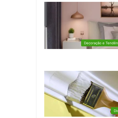
Decoração e Tendên
Di