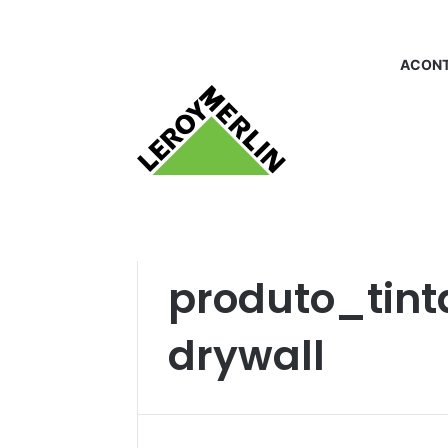
ACONT
Início
/
produto_tinta para gesso e drywall
produto_tint
drywall