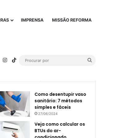
PRAS
IMPRENSA
MISSÃO REFORMA
rest
YouTube
Instagram
TikTok
Procurar
por
Popular
Recente
Como desentupir vaso
sanitário: 7 métodos
simples e fáceis
27/06/2024
Veja como calcular os
BTUs do ar-
condicionado