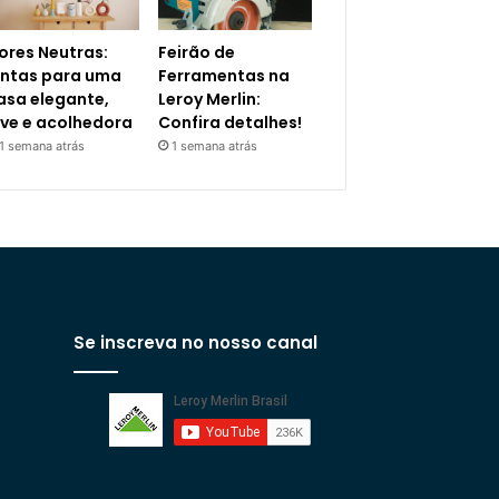
ores Neutras:
Feirão de
intas para uma
Ferramentas na
asa elegante,
Leroy Merlin:
eve e acolhedora
Confira detalhes!
1 semana atrás
1 semana atrás
Se inscreva no nosso canal