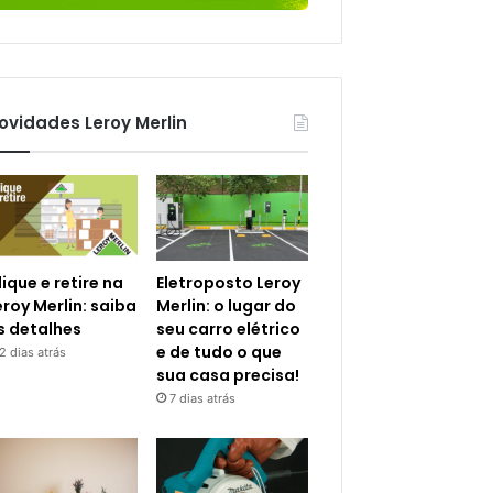
ovidades Leroy Merlin
lique e retire na
Eletroposto Leroy
eroy Merlin: saiba
Merlin: o lugar do
s detalhes
seu carro elétrico
e de tudo o que
2 dias atrás
sua casa precisa!
7 dias atrás