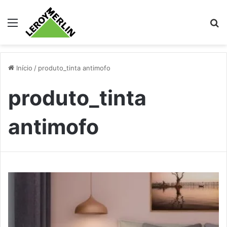
Menu
Pr
Início
/
produto_tinta antimofo
produto_tinta
antimofo