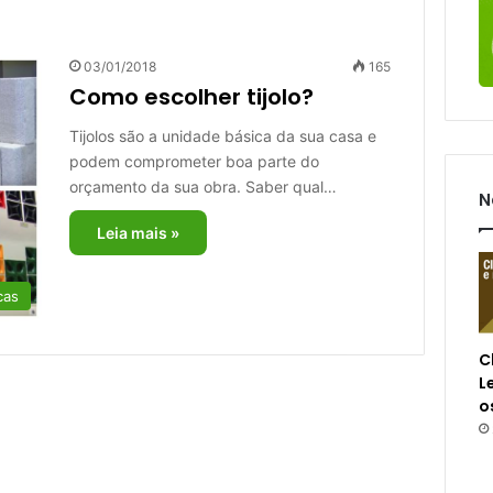
03/01/2018
165
Como escolher tijolo?
Tijolos são a unidade básica da sua casa e
podem comprometer boa parte do
orçamento da sua obra. Saber qual…
N
Leia mais »
cas
C
L
o