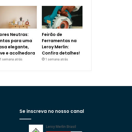
ores Neutras:
Feirão de
intas para uma
Ferramentas na
asa elegante,
Leroy Merlin:
eve e acolhedora
Confira detalhes!
1 semana atrás
1 semana atrás
Se inscreva no nosso canal