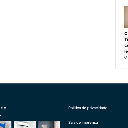
C
T
c
l
ria
Politica de privacidade
Sala de imprensa