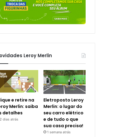
ovidades Leroy Merlin
lique e retire na
Eletroposto Leroy
eroy Merlin: saiba
Merlin: o lugar do
s detalhes
seu carro elétrico
e de tudo o que
2 dias atrás
sua casa precisa!
1 semana atrás