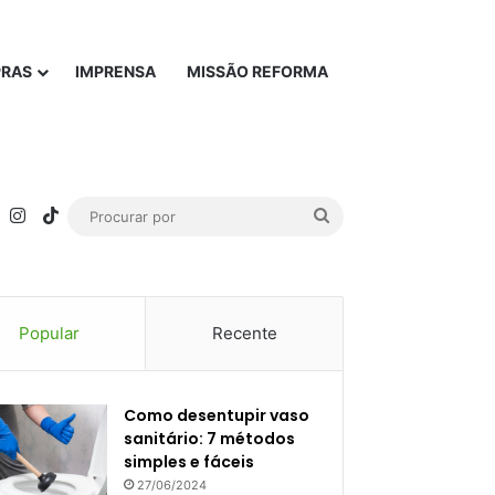
PRAS
IMPRENSA
MISSÃO REFORMA
rest
YouTube
Instagram
TikTok
Procurar
por
Popular
Recente
Como desentupir vaso
sanitário: 7 métodos
simples e fáceis
27/06/2024