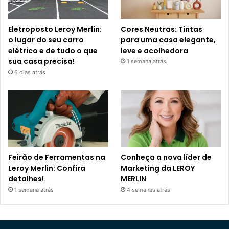
Eletroposto Leroy Merlin:
Cores Neutras: Tintas
o lugar do seu carro
para uma casa elegante,
elétrico e de tudo o que
leve e acolhedora
sua casa precisa!
1 semana atrás
6 dias atrás
Feirão de Ferramentas na
Conheça a nova líder de
Leroy Merlin: Confira
Marketing da LEROY
detalhes!
MERLIN
1 semana atrás
4 semanas atrás