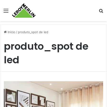
Menu
Pr
Início
/
produto_spot de led
produto_spot de
led