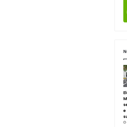
N
E
M
s
e
s