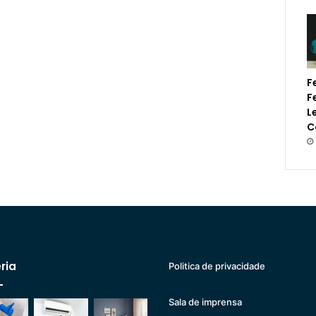
F
F
L
C
ria
Politica de privacidade
Sala de imprensa