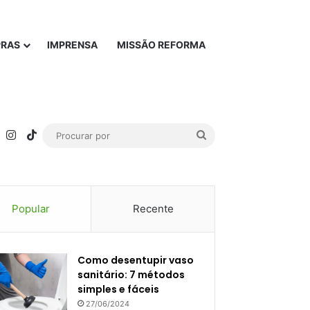
PRAS
IMPRENSA
MISSÃO REFORMA
rest
YouTube
Instagram
TikTok
Procurar
por
Popular
Recente
Como desentupir vaso
sanitário: 7 métodos
simples e fáceis
27/06/2024