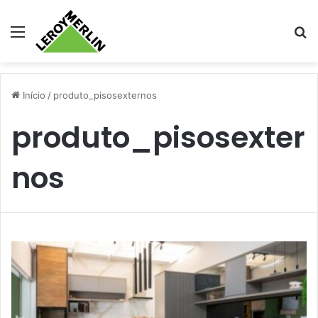
Menu
Pr
Início
/
produto_pisosexternos
produto_pisosexter
nos