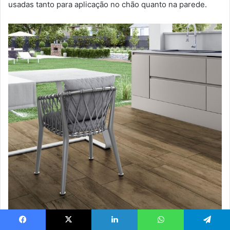
usadas tanto para aplicação no chão quanto na parede.
Facebook
X
Linkedin
WhatsApp
Telegram