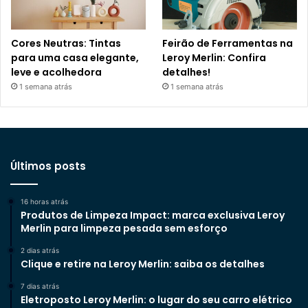
Cores Neutras: Tintas
Feirão de Ferramentas na
para uma casa elegante,
Leroy Merlin: Confira
leve e acolhedora
detalhes!
1 semana atrás
1 semana atrás
Últimos posts
16 horas atrás
Produtos de Limpeza Impact: marca exclusiva Leroy
Merlin para limpeza pesada sem esforço
2 dias atrás
Clique e retire na Leroy Merlin: saiba os detalhes
7 dias atrás
Eletroposto Leroy Merlin: o lugar do seu carro elétrico