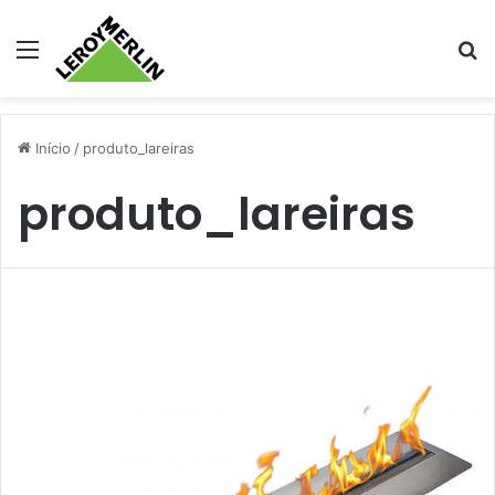
Menu
Pr
Início
/
produto_lareiras
produto_lareiras