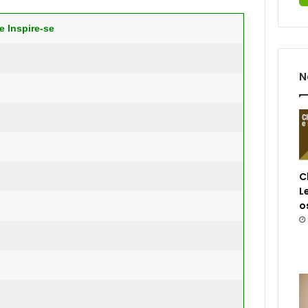
e Inspire-se
N
C
L
o