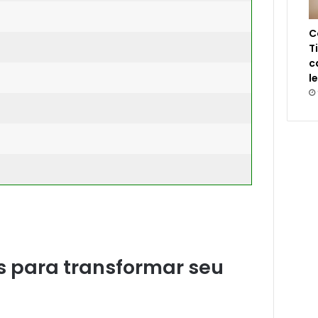
C
T
c
l
s para transformar seu