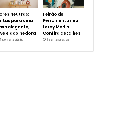
ores Neutras:
Feirão de
intas para uma
Ferramentas na
asa elegante,
Leroy Merlin:
eve e acolhedora
Confira detalhes!
1 semana atrás
1 semana atrás