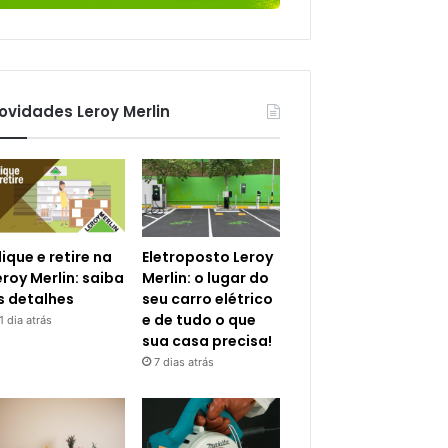
ovidades Leroy Merlin
lique e retire na
Eletroposto Leroy
eroy Merlin: saiba
Merlin: o lugar do
s detalhes
seu carro elétrico
e de tudo o que
1 dia atrás
sua casa precisa!
7 dias atrás