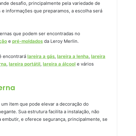
nde desafio, principalmente pela variedade de
s e informações que preparamos, a escolha será
ernas que podem ser encontradas no
ção
e
pré-moldados
da Leroy Merlin.
cê encontrará
lareira a gás
,
lareira a lenha
,
lareira
rna
,
lareira portátil
,
lareira a álcool
e vários
derna
 um item que pode elevar a decoração do
ante. Sua estrutura facilita a instalação, não
 embutir, e oferece segurança, principalmente, se