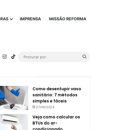
PRAS
IMPRENSA
MISSÃO REFORMA
rest
YouTube
Instagram
TikTok
Procurar
por
Popular
Recente
Como desentupir vaso
sanitário: 7 métodos
simples e fáceis
27/06/2024
Veja como calcular os
BTUs do ar-
condicionado