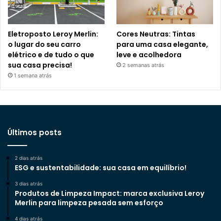
Eletroposto Leroy Merlin:
Cores Neutras: Tintas
o lugar do seu carro
para uma casa elegante,
elétrico e de tudo o que
leve e acolhedora
sua casa precisa!
2 semanas atrás
1 semana atrás
Últimos posts
2 dias atrás
ESG e sustentabilidade: sua casa em equilíbrio!
3 dias atrás
Produtos de Limpeza Impact: marca exclusiva Leroy
Merlin para limpeza pesada sem esforço
4 dias atrás