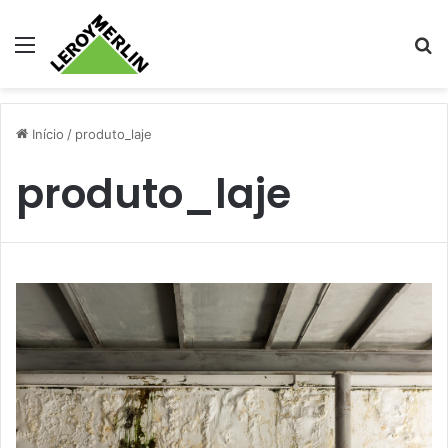
Menu
Pr
Início
/
produto_laje
produto_laje