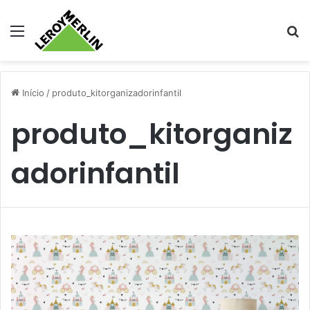
Menu
Pr
Início
/
produto_kitorganizadorinfantil
produto_kitorganiz
adorinfantil