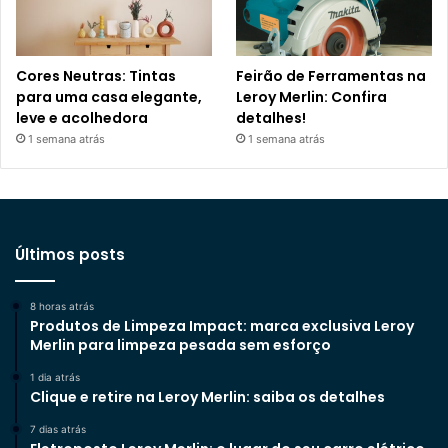
Cores Neutras: Tintas
Feirão de Ferramentas na
para uma casa elegante,
Leroy Merlin: Confira
leve e acolhedora
detalhes!
1 semana atrás
1 semana atrás
Últimos posts
8 horas atrás
Produtos de Limpeza Impact: marca exclusiva Leroy
Merlin para limpeza pesada sem esforço
1 dia atrás
Clique e retire na Leroy Merlin: saiba os detalhes
7 dias atrás