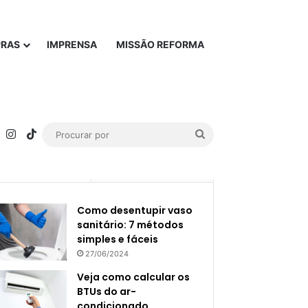
PRAS
IMPRENSA
MISSÃO REFORMA
rest
YouTube
Instagram
TikTok
Procurar
por
Popular
Recente
Como desentupir vaso
sanitário: 7 métodos
simples e fáceis
27/06/2024
Veja como calcular os
BTUs do ar-
condicionado