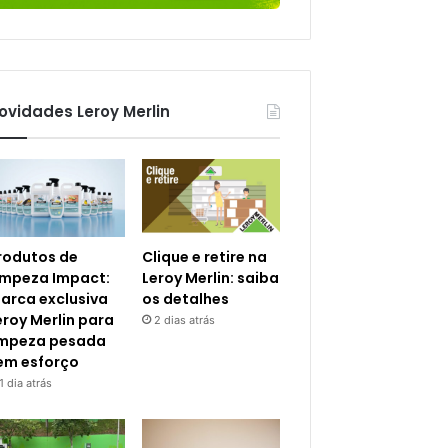
ovidades Leroy Merlin
rodutos de
Clique e retire na
impeza Impact:
Leroy Merlin: saiba
arca exclusiva
os detalhes
eroy Merlin para
2 dias atrás
impeza pesada
em esforço
1 dia atrás