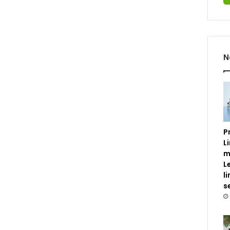
N
P
L
m
L
l
s