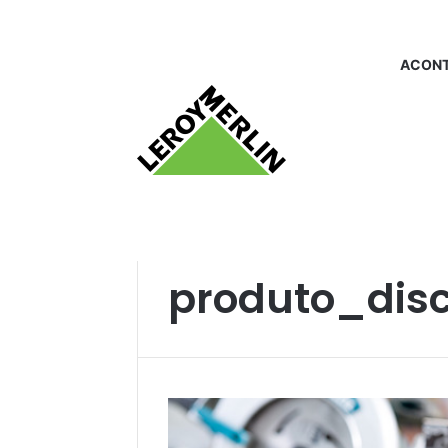
ACONT
Início
/
produto_disco de corte
produto_disc