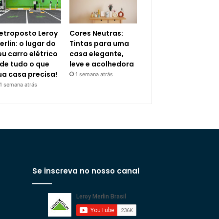
letroposto Leroy
Cores Neutras:
erlin: o lugar do
Tintas para uma
eu carro elétrico
casa elegante,
 de tudo o que
leve e acolhedora
ua casa precisa!
1 semana atrás
1 semana atrás
Se inscreva no nosso canal