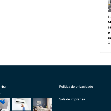
E
M
s
e
s
ria
Politica de privacidade
Sala de imprensa