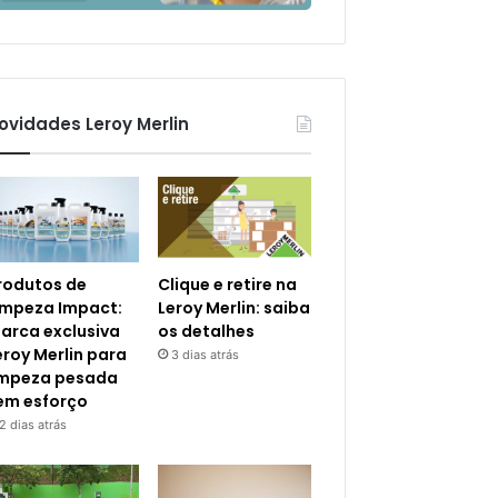
ovidades Leroy Merlin
rodutos de
Clique e retire na
impeza Impact:
Leroy Merlin: saiba
arca exclusiva
os detalhes
eroy Merlin para
3 dias atrás
impeza pesada
em esforço
2 dias atrás