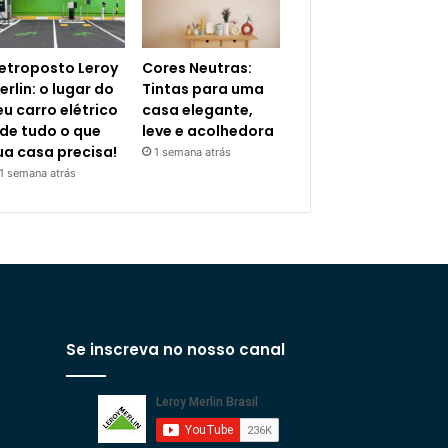
letroposto Leroy
Cores Neutras:
erlin: o lugar do
Tintas para uma
eu carro elétrico
casa elegante,
 de tudo o que
leve e acolhedora
ua casa precisa!
1 semana atrás
1 semana atrás
Se inscreva no nosso canal