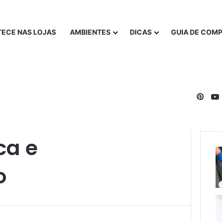
ECE NAS LOJAS
AMBIENTES
DICAS
GUIA DE COM
Pinte
ca e
o