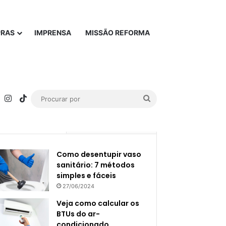
PRAS
IMPRENSA
MISSÃO REFORMA
rest
YouTube
Instagram
TikTok
Procurar
por
Popular
Recente
Como desentupir vaso
sanitário: 7 métodos
simples e fáceis
27/06/2024
Veja como calcular os
BTUs do ar-
condicionado