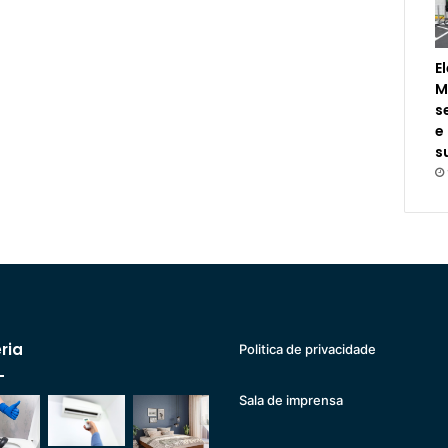
E
M
s
e
s
ria
Politica de privacidade
Sala de imprensa