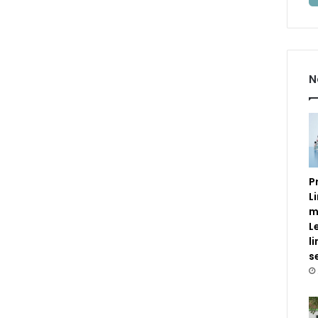
N
P
L
m
L
l
s