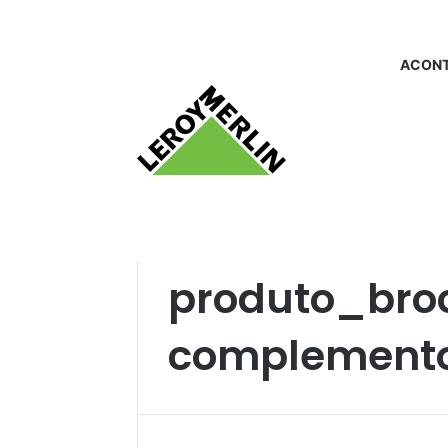
ACONT
Início
/
produto_broca e complemento
produto_bro
complement