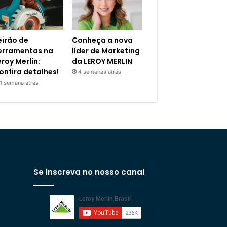
eirão de
Conheça a nova
erramentas na
líder de Marketing
eroy Merlin:
da LEROY MERLIN
onfira detalhes!
4 semanas atrás
1 semana atrás
Se inscreva no nosso canal