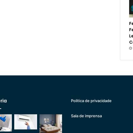
F
F
L
C
ria
Politica de privacidade
Sala de imprensa