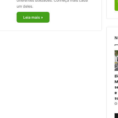
diferentes utilidades. Conheça mais cada
um deles.
Leia mais »
N
E
M
s
e
s