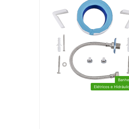
Banhe
Elétricos e Hidráuli