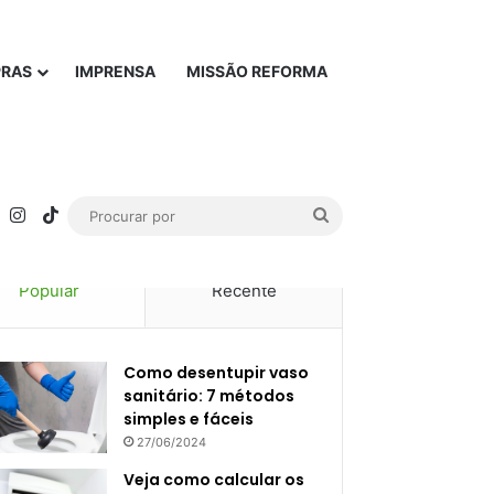
PRAS
IMPRENSA
MISSÃO REFORMA
rest
YouTube
Instagram
TikTok
Procurar
por
Popular
Recente
Como desentupir vaso
sanitário: 7 métodos
simples e fáceis
27/06/2024
Veja como calcular os