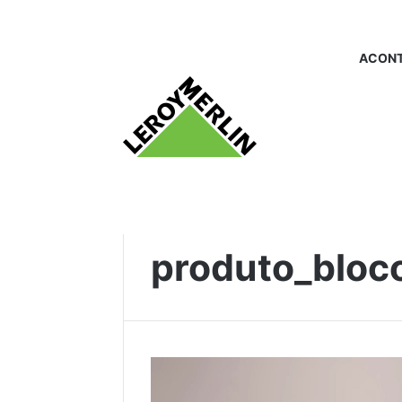
ACONT
Início
/
produto_blocodeconcreto
produto_bloc