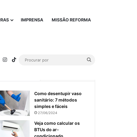
PRAS
IMPRENSA
MISSÃO REFORMA
rest
YouTube
Instagram
TikTok
Procurar
por
Popular
Recente
Como desentupir vaso
sanitário: 7 métodos
simples e fáceis
27/06/2024
Veja como calcular os
BTUs do ar-
condicionado