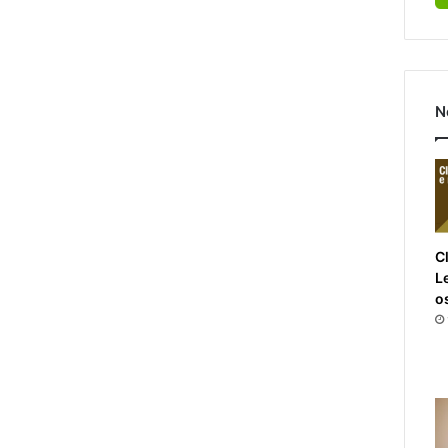
N
Cl
L
o