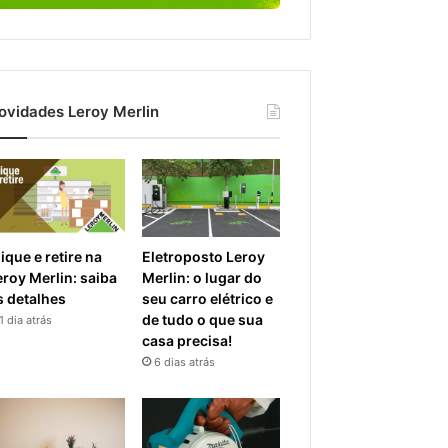
ovidades Leroy Merlin
ique e retire na
Eletroposto Leroy
eroy Merlin: saiba
Merlin: o lugar do
s detalhes
seu carro elétrico e
de tudo o que sua
1 dia atrás
casa precisa!
6 dias atrás