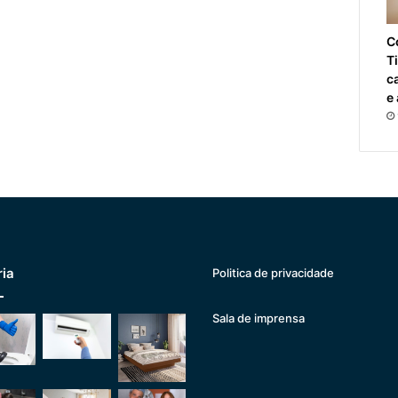
C
T
c
e
ria
Politica de privacidade
Sala de imprensa