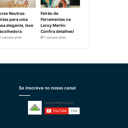
ores Neutras:
Feirão de
intas para uma
Ferramentas na
asa elegante, leve
Leroy Merlin:
 acolhedora
Confira detalhes!
1 semana atrás
1 semana atrás
Se inscreva no nosso canal