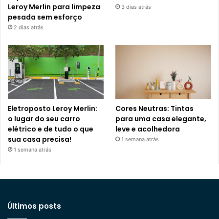
Leroy Merlin para limpeza
3 dias atrás
pesada sem esforço
2 dias atrás
Eletroposto Leroy Merlin:
Cores Neutras: Tintas
o lugar do seu carro
para uma casa elegante,
elétrico e de tudo o que
leve e acolhedora
sua casa precisa!
1 semana atrás
1 semana atrás
Últimos posts