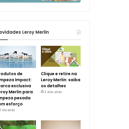
ovidades Leroy Merlin
rodutos de
Clique e retire na
impeza Impact:
Leroy Merlin: saiba
arca exclusiva
os detalhes
eroy Merlin para
2 dias atrás
impeza pesada
em esforço
1 dia atrás