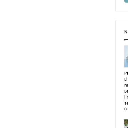
N
P
L
m
L
l
s