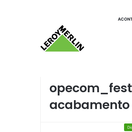
ACONT
Início
/
opecom_festival do acabamento 2
opecom_festi
acabamento 
Di