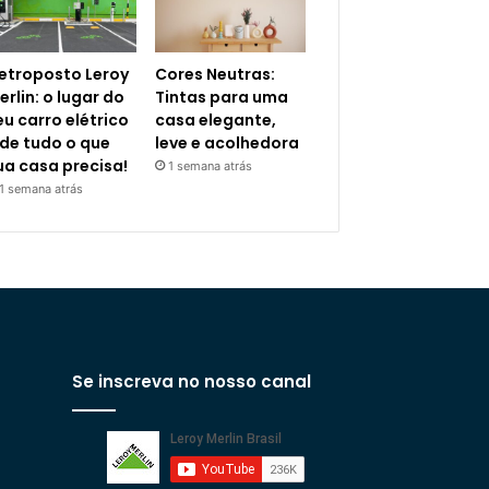
letroposto Leroy
Cores Neutras:
erlin: o lugar do
Tintas para uma
eu carro elétrico
casa elegante,
 de tudo o que
leve e acolhedora
ua casa precisa!
1 semana atrás
1 semana atrás
Se inscreva no nosso canal