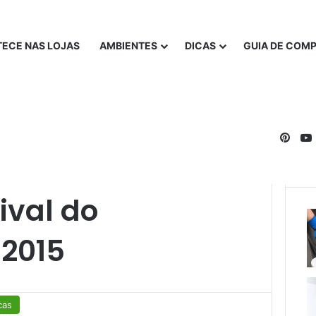
ECE NAS LOJAS
AMBIENTES
DICAS
GUIA DE COM
Pinte
015
val do
2015
cas