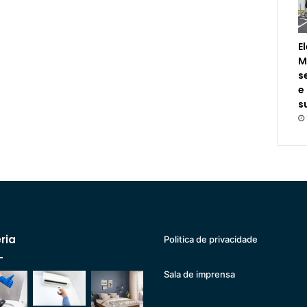
E
M
s
e
s
ria
Politica de privacidade
Sala de imprensa