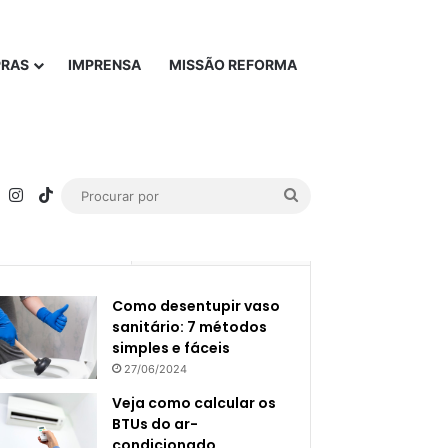
PRAS
IMPRENSA
MISSÃO REFORMA
rest
YouTube
Instagram
TikTok
Procurar
por
Popular
Recente
Como desentupir vaso
sanitário: 7 métodos
simples e fáceis
27/06/2024
Veja como calcular os
BTUs do ar-
condicionado