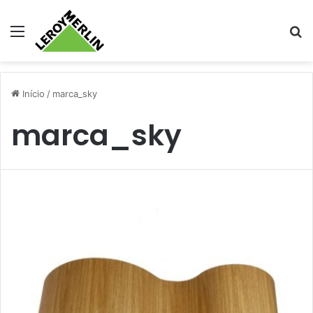
Menu
Pr
Início
/
marca_sky
marca_sky