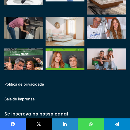
Politica de privacidade
Sala de imprensa
Se inscreva no nosso canal
Facebook
X
Linkedin
WhatsApp
Telegram