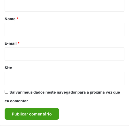
á
r
Nome
*
i
o
*
E-mail
*
Site
Salvar meus dados neste navegador para a próxima vez que
eu comentar.