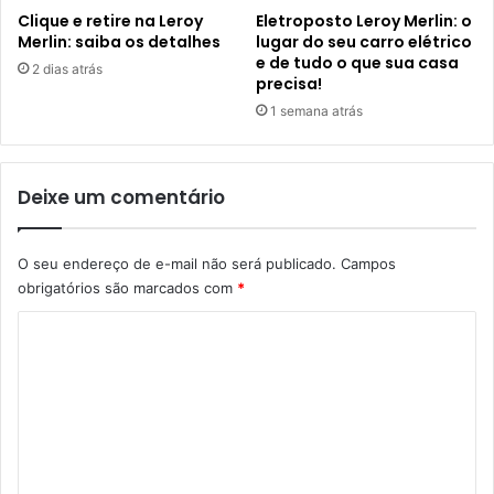
Clique e retire na Leroy
Eletroposto Leroy Merlin: o
Merlin: saiba os detalhes
lugar do seu carro elétrico
e de tudo o que sua casa
2 dias atrás
precisa!
1 semana atrás
Deixe um comentário
O seu endereço de e-mail não será publicado.
Campos
obrigatórios são marcados com
*
C
o
m
e
n
t