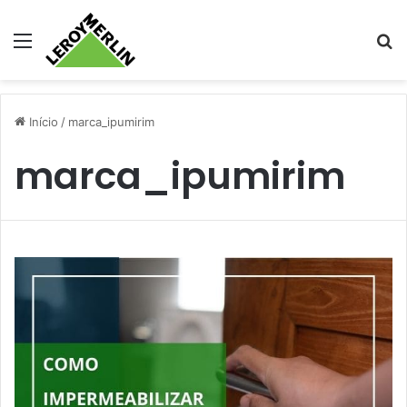
Menu
Pr
Início
/
marca_ipumirim
marca_ipumirim