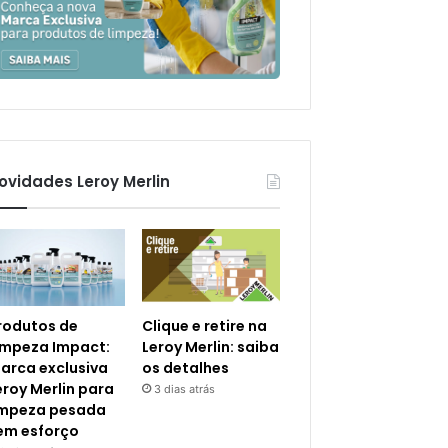
ovidades Leroy Merlin
rodutos de
Clique e retire na
impeza Impact:
Leroy Merlin: saiba
arca exclusiva
os detalhes
eroy Merlin para
3 dias atrás
impeza pesada
em esforço