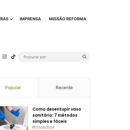
PRAS
IMPRENSA
MISSÃO REFORMA
rest
YouTube
Instagram
TikTok
Procurar
por
Popular
Recente
Como desentupir vaso
sanitário: 7 métodos
simples e fáceis
27/06/2024