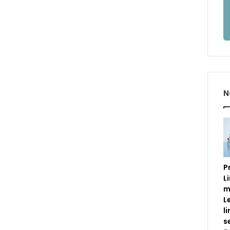
N
P
L
m
L
l
s