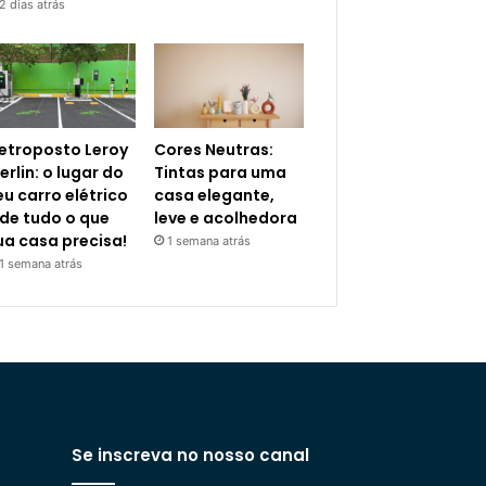
2 dias atrás
letroposto Leroy
Cores Neutras:
erlin: o lugar do
Tintas para uma
eu carro elétrico
casa elegante,
 de tudo o que
leve e acolhedora
ua casa precisa!
1 semana atrás
1 semana atrás
Se inscreva no nosso canal