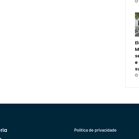
E
M
s
e
s
ria
Politica de privacidade