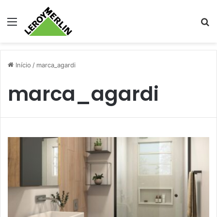
Menu
Pr
Início
/
marca_agardi
marca_agardi