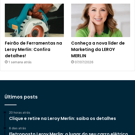
Feirão de Ferramentas na
Conheça a nova líder de
Leroy Merlin: Confira
Marketing da LEROY
detalhes!
MERLIN
1 semana atrás
07/07/2026
Últimos posts
20 horas atrás
Clique e retire na Leroy Merlin: saiba os detalhes
6 dias atrás
Eletroposto Leroy Merlin: o lugar do seu carro elétrico