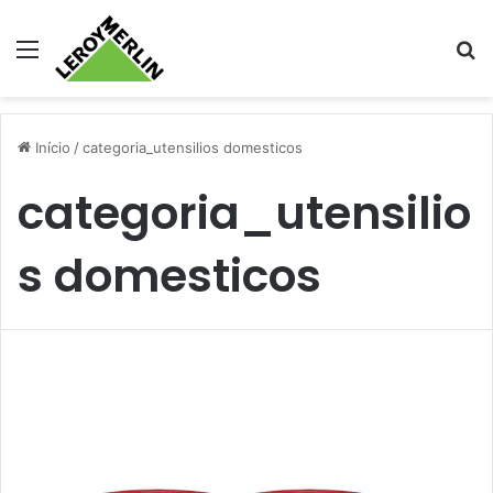
Menu
Pr
Início
/
categoria_utensilios domesticos
categoria_utensilio
s domesticos