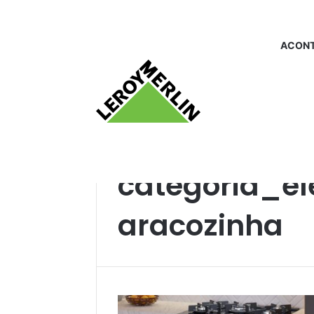
ACONT
Início
/
categoria_eletrodomesticosparaco
categoria_el
aracozinha