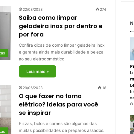
22/08/2023
274
Saiba como limpar
N
geladeira inox por dentro e
por fora
Confira dicas de como limpar geladeira inox
e garanta ainda mais durabilidade e beleza
cas
ao seu eletrodoméstico
P
Leia mais »
L
m
L
29/06/2023
18
l
O que fazer no forno
s
elétrico? Ideias para você
se inspirar
Pizzas, bolos e carnes são algumas das
muitas possibilidades de preparos assados.
cas