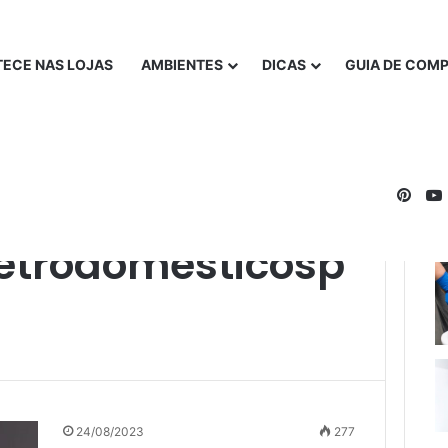
ECE NAS LOJAS
AMBIENTES
DICAS
GUIA DE COM
Pinte
zinha
etrodomesticosp
24/08/2023
277