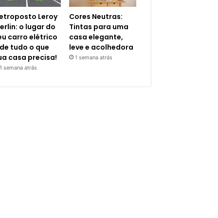
letroposto Leroy
Cores Neutras:
erlin: o lugar do
Tintas para uma
eu carro elétrico
casa elegante,
 de tudo o que
leve e acolhedora
ua casa precisa!
1 semana atrás
1 semana atrás